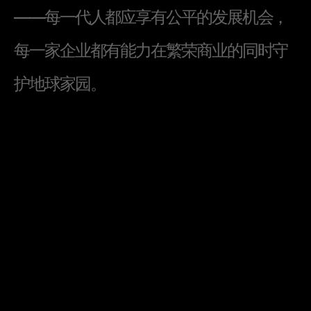
—
—
每
一
代
人
都
应
享
有
公
平
的
发
展
机
会
，
每
一
家
企
业
都
有
能
力
在
繁
荣
商
业
的
同
时
守
护
地
球
家
园
。