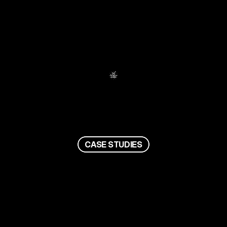
C
A
S
E
S
T
U
D
I
E
S