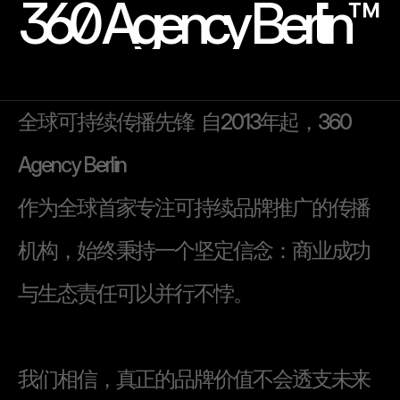
360 Agency Berlin™
全
球
可
持
续
传
播
先
锋
自
2
0
1
3
年
起
，
3
6
0
A
g
e
n
c
y
B
e
r
l
i
n
作
为
全
球
首
家
专
注
可
持
续
品
牌
推
广
的
传
播
机
构
，
始
终
秉
持
一
个
坚
定
信
念
：
商
业
成
功
与
生
态
责
任
可
以
并
行
不
悖
。
我
们
相
信
，
真
正
的
品
牌
价
值
不
会
透
支
未
来